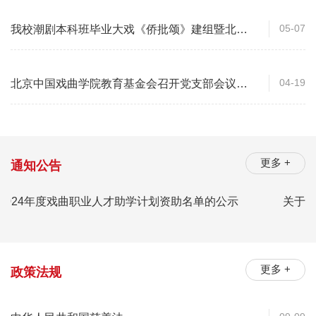
05-07
我校潮剧本科班毕业大戏《侨批颂》建组暨北京
市京潮公益基金会助学捐赠仪式圆满举行
04-19
北京中国戏曲学院教育基金会召开党支部会议和
第二届理事会第七次会议
更多 +
通知公告
024年度戏曲职业人才助学计划资助名单的公示
关于中
更多 +
政策法规