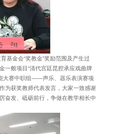
育基金会“奖教金”奖励范围及产生过
金一般项目“清代宫廷昆腔承应戏曲牌
技能大赛中职组——声乐、器乐表演赛项
作为获奖教师代表发言，大家一致感谢
厉奋发、砥砺前行，争做在教学相长中